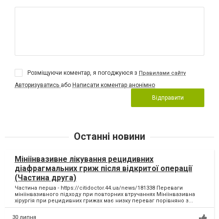
Розміщуючи коментар, я погоджуюся з
Правилами сайту
Авторизуватись
або
Написати коментар анонімно
Відправити
Останні новини
Мініінвазивне лікування рецидивних
діафрагмальних гриж після відкритої операції
(Частина друга)
Частина перша - https://citidoctor.44.ua/news/181338 Переваги
мініінвазивного підходу при повторних втручаннях Мініінвазивна
хірургія при рецидивних грижах має низку переваг порівняно з...
30 липня