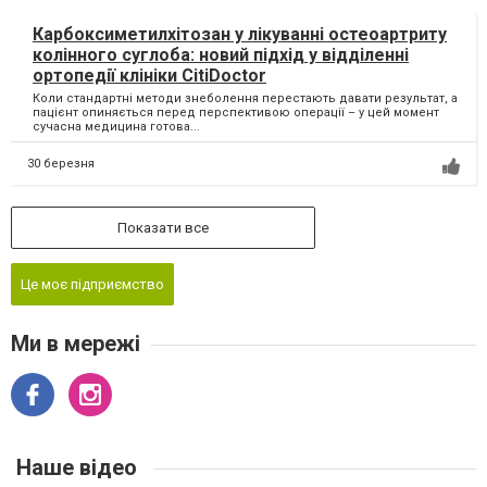
Карбоксиметилхітозан у лікуванні остеоартриту
колінного суглоба: новий підхід у відділенні
ортопедії клініки CitiDoctor
Коли стандартні методи знеболення перестають давати результат, а
пацієнт опиняється перед перспективою операції – у цей момент
сучасна медицина готова...
30 березня
Показати все
Це моє підприємство
Ми в мережі
Наше відео