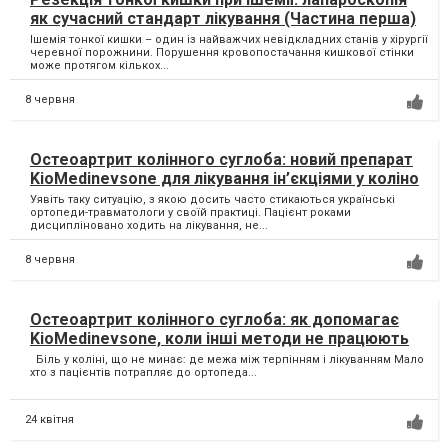
як сучасний стандарт лікування (Частина перша)
Ішемія тонкої кишки – один із найважчих невідкладних станів у хірургії
черевної порожнини. Порушення кровопостачання кишкової стінки
може протягом кількох...
8 червня
Остеоартрит колінного суглоба: новий препарат
KioMedinevsone для лікування ін’єкціями у коліно
Уявіть таку ситуацію, з якою досить часто стикаються українські
ортопеди-травматологи у своїй практиці. Пацієнт роками
дисципліновано ходить на лікування, не...
8 червня
Остеоартрит колінного суглоба: як допомагає
KioMedinevsone, коли інші методи не працюють
Біль у коліні, що не минає: де межа між терпінням і лікуванням Мало
хто з пацієнтів потрапляє до ортопеда...
24 квітня