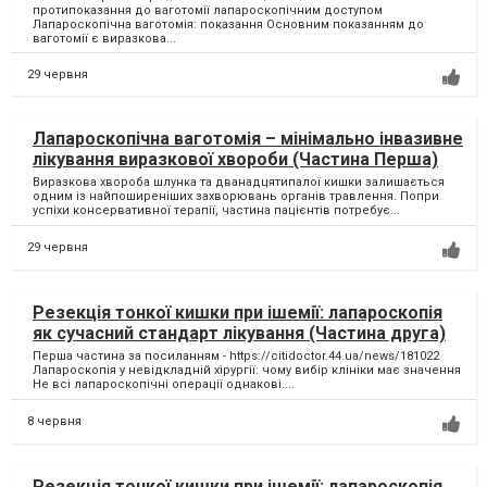
протипоказання до ваготомії лапароскопічним доступом
Лапароскопічна ваготомія: показання Основним показанням до
ваготомії є виразкова...
29 червня
Лапароскопічна ваготомія – мінімально інвазивне
лікування виразкової хвороби (Частина Перша)
Виразкова хвороба шлунка та дванадцятипалої кишки залишається
одним із найпоширеніших захворювань органів травлення. Попри
успіхи консервативної терапії, частина пацієнтів потребує...
29 червня
Резекція тонкої кишки при ішемії: лапароскопія
як сучасний стандарт лікування (Частина друга)
Перша частина за посиланням - https://citidoctor.44.ua/news/181022
Лапароскопія у невідкладній хірургії: чому вибір клініки має значення
Не всі лапароскопічні операції однакові....
8 червня
Резекція тонкої кишки при ішемії: лапароскопія