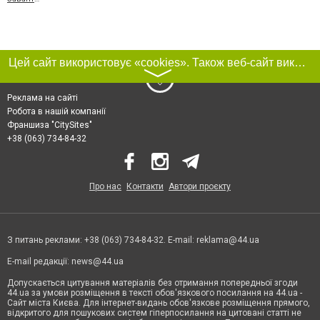
Цей сайт використовує «cookies». Також веб-сайт використовує інтернет-сервіс для збору технічних даних стосовно відвідувачів з метою отримання маркетингової та статистичної інформації. Умови обробки даних відвідувачів сайту див.
〉
Реклама на сайті
Робота в нашій компанії
Франшиза "CitySites"
+38 (063) 734-84-32
Про нас
Контакти
Автори проєкту
З питань реклами: +38 (063) 734-84-32. E-mail:
reklama@44.ua
E-mail редакції:
news@44.ua
Допускається цитування матеріалів без отримання попередньої згоди
44.ua за умови розміщення в тексті обов'язкового посилання на 44.ua -
Сайт міста Києва. Для інтернет-видань обов'язкове розміщення прямого,
відкритого для пошукових систем гіперпосилання на цитовані статті не