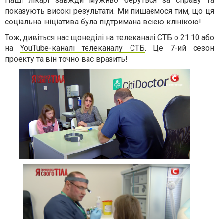
Наші лікарі завжди мужньо беруться за справу та
показують високі результати. Ми пишаємося тим, що ця
соціальна ініціатива була підтримана всією клінікою!
Тож, дивіться нас щонеділі на телеканалі СТБ о 21:10 або
на
YouTube-каналі телеканалу СТБ
. Це 7-ий сезон
проекту та він точно вас вразить!