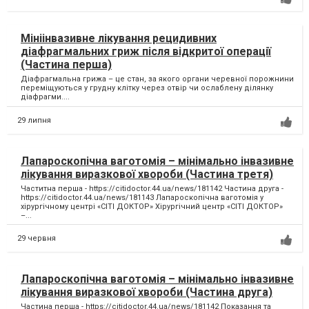
Мініінвазивне лікування рецидивних
діафрагмальних гриж після відкритої операції
(Частина перша)
Діафрагмальна грижа – це стан, за якого органи черевної порожнини
переміщуються у грудну клітку через отвір чи ослаблену ділянку
діафрагми....
29 липня
Лапароскопічна ваготомія – мінімально інвазивне
лікування виразкової хвороби (Частина третя)
Частитна перша - https://citidoctor.44.ua/news/181142 Частина друга -
https://citidoctor.44.ua/news/181143 Лапароскопічна ваготомія у
хірургічному центрі «СІТІ ДОКТОР» Хірургічний центр «СІТІ ДОКТОР»
–...
29 червня
Лапароскопічна ваготомія – мінімально інвазивне
лікування виразкової хвороби (Частина друга)
Частина перша - https://citidoctor.44.ua/news/181142 Показання та