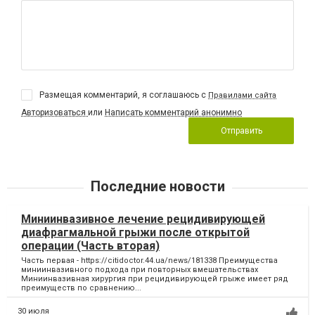
Размещая комментарий, я соглашаюсь с
Правилами сайта
Авторизоваться
или
Написать комментарий анонимно
Отправить
Последние новости
Миниинвазивное лечение рецидивирующей
диафрагмальной грыжи после открытой
операции (Часть вторая)
Часть первая - https://citidoctor.44.ua/news/181338 Преимущества
миниинвазивного подхода при повторных вмешательствах
Миниинвазивная хирургия при рецидивирующей грыже имеет ряд
преимуществ по сравнению...
30 июля