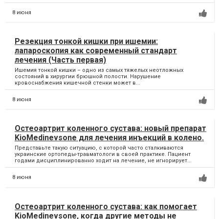
8 июня
Резекция тонкой кишки при ишемии:
лапароскопия как современный стандарт
лечения (Часть первая)
Ишемия тонкой кишки – одно из самых тяжелых неотложных
состояний в хирургии брюшной полости. Нарушение
кровоснабжения кишечной стенки может в...
8 июня
Остеоартрит коленного сустава: новый препарат
KioMedinevsone для лечения инъекций в колено.
Представьте такую ситуацию, с которой часто сталкиваются
украинские ортопеды-травматологи в своей практике. Пациент
годами дисциплинированно ходит на лечение, не игнорирует...
8 июня
Остеоартрит коленного сустава: как помогает
KioMedinevsone, когда другие методы не