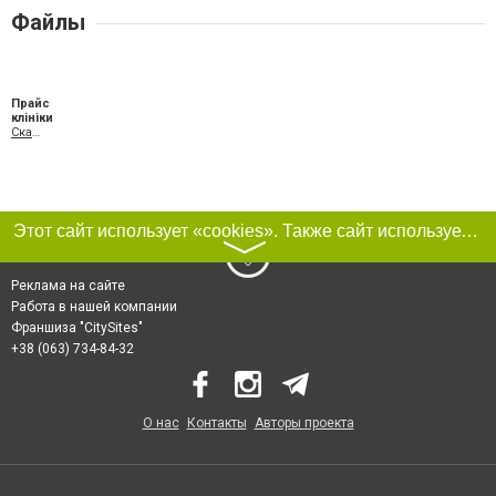
Файлы
Прайс
клініки
Скачать XLS
Этот сайт использует «cookies». Также сайт использует интернет-сервис для сбора технических данных касательно посетителей с целью получения маркетинговой и статистической информации. Условия обработки данных посетителей сайта см.
〉
Реклама на сайте
Работа в нашей компании
Франшиза "CitySites"
+38 (063) 734-84-32
О нас
Контакты
Авторы проекта