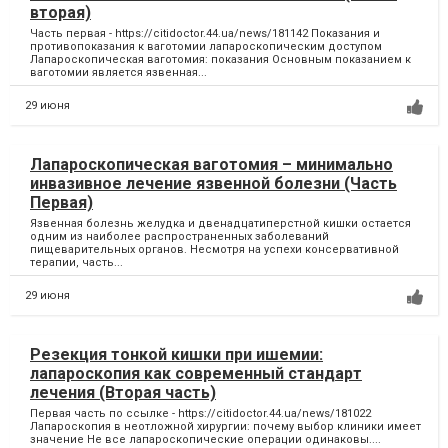
вторая)
Часть первая - https://citidoctor.44.ua/news/181142 Показания и
противопоказания к ваготомии лапароскопическим доступом
Лапароскопическая ваготомия: показания Основным показанием к
ваготомии является язвенная...
29 июня
Лапароскопическая ваготомия – минимально
инвазивное лечение язвенной болезни (Часть
Первая)
Язвенная болезнь желудка и двенадцатиперстной кишки остается
одним из наиболее распространенных заболеваний
пищеварительных органов. Несмотря на успехи консервативной
терапии, часть...
29 июня
Резекция тонкой кишки при ишемии:
лапароскопия как современный стандарт
лечения (Вторая часть)
Первая часть по ссылке - https://citidoctor.44.ua/news/181022
Лапароскопия в неотложной хирургии: почему выбор клиники имеет
значение Не все лапароскопические операции одинаковы....