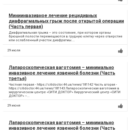
Миниинвазивное лечение рецидивных
диафрагмальных грыж после открытой операции
(Часть первая)
Диафрагмальная грыжа – это состояние, при котором органы
брюшной полости перемещаются в грудную клетку через отверстие
или ослабленный участок диафрагмы....
29 июля
Лапароскопическая ваготомия – минимально
инвазивное лечение язвенной болезни (Часть
третья)
Частная первая - https://citidoctor.44.ua/news/181142 Часть вторая -
https://citidoctor.44.ua/news/181143 Лапароскопическая ваготомия в
хирургическом центре «СИТИ ДОКТОР» Хирургический центр «СИТИ
ДОКТОР» –...
29 июня
Лапароскопическая ваготомия – минимально
инвазивное лечение язвенной болезни (Часть