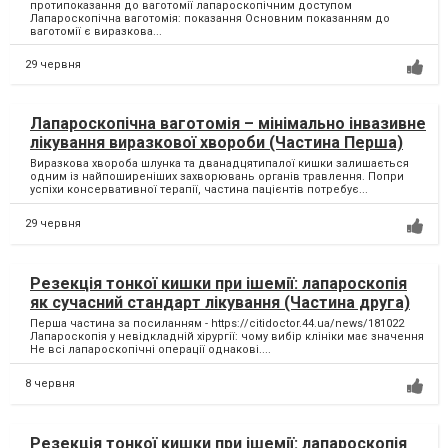
протипоказання до ваготомії лапароскопічним доступом
Лапароскопічна ваготомія: показання Основним показанням до
ваготомії є виразкова...
29 червня
Лапароскопічна ваготомія – мінімально інвазивне
лікування виразкової хвороби (Частина Перша)
Виразкова хвороба шлунка та дванадцятипалої кишки залишається
одним із найпоширеніших захворювань органів травлення. Попри
успіхи консервативної терапії, частина пацієнтів потребує...
29 червня
Резекція тонкої кишки при ішемії: лапароскопія
як сучасний стандарт лікування (Частина друга)
Перша частина за посиланням - https://citidoctor.44.ua/news/181022
Лапароскопія у невідкладній хірургії: чому вибір клініки має значення
Не всі лапароскопічні операції однакові....
8 червня
Резекція тонкої кишки при ішемії: лапароскопія