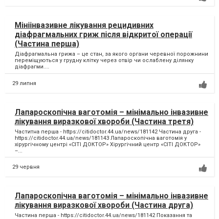
Мініінвазивне лікування рецидивних
діафрагмальних гриж після відкритої операції
(Частина перша)
Діафрагмальна грижа – це стан, за якого органи черевної порожнини
переміщуються у грудну клітку через отвір чи ослаблену ділянку
діафрагми....
29 липня
Лапароскопічна ваготомія – мінімально інвазивне
лікування виразкової хвороби (Частина третя)
Частитна перша - https://citidoctor.44.ua/news/181142 Частина друга -
https://citidoctor.44.ua/news/181143 Лапароскопічна ваготомія у
хірургічному центрі «СІТІ ДОКТОР» Хірургічний центр «СІТІ ДОКТОР»
–...
29 червня
Лапароскопічна ваготомія – мінімально інвазивне
лікування виразкової хвороби (Частина друга)
Частина перша - https://citidoctor.44.ua/news/181142 Показання та