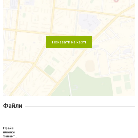
Показати на карті
Файли
Прайс
клініки
Завантажити XLS