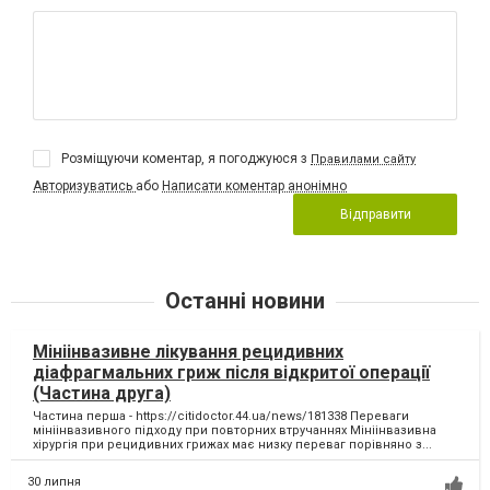
Розміщуючи коментар, я погоджуюся з
Правилами сайту
Авторизуватись
або
Написати коментар анонімно
Відправити
Останні новини
Мініінвазивне лікування рецидивних
діафрагмальних гриж після відкритої операції
(Частина друга)
Частина перша - https://citidoctor.44.ua/news/181338 Переваги
мініінвазивного підходу при повторних втручаннях Мініінвазивна
хірургія при рецидивних грижах має низку переваг порівняно з...
30 липня