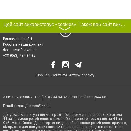
Цей сайт використовує «cookies». Також веб-сайт використовує інтернет-сервіс для збору технічних даних стосовно відвідувачів з метою отримання маркетингової та статистичної інформації. Умови обробки даних відвідувачів сайту див.
〉
Реклама на сайті
Робота в нашій компанії
Франшиза "CitySites"
+38 (063) 734-84-32
Про нас
Контакти
Автори проєкту
З питань реклами: +38 (063) 734-84-32. E-mail:
reklama@44.ua
E-mail редакції:
news@44.ua
Допускається цитування матеріалів без отримання попередньої згоди
44.ua за умови розміщення в тексті обов'язкового посилання на 44.ua -
Сайт міста Києва. Для інтернет-видань обов'язкове розміщення прямого,
відкритого для пошукових систем гіперпосилання на цитовані статті не