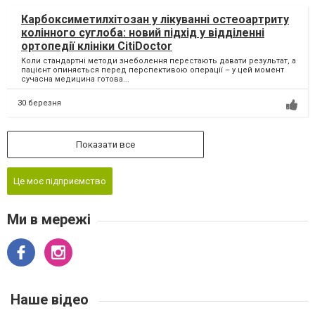
Карбоксиметилхітозан у лікуванні остеоартриту
колінного суглоба: новий підхід у відділенні
ортопедії клініки CitiDoctor
Коли стандартні методи знеболення перестають давати результат, а
пацієнт опиняється перед перспективою операції – у цей момент
сучасна медицина готова...
30 березня
Показати все
Це моє підприємство
Ми в мережі
Наше відео