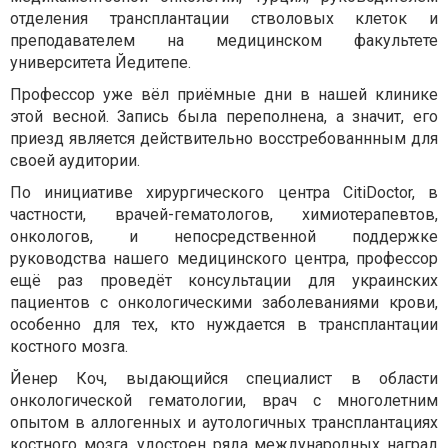
отделения трансплантации стволовых клеток и
преподавателем на медицинском факультете
университета Йедитепе.
Профессор уже вёл приёмные дни в нашей клинике
этой весной. Запись была переполнена, а значит, его
приезд является действительно восстребованнным для
своей аудитории.
По инициативе хирургического центра CitiDoctor, в
частности, врачей-гематологов, химиотерапевтов,
онкологов, и непосредственной поддержке
руководства нашего медицинского центра, профессор
ещё раз проведёт консультации для украинских
пациентов с онкологическими заболеваниями крови,
особенно для тех, кто нуждается в трансплантации
костного мозга.
Йенер Коч, выдающийся специалист в области
онкологической гематологии, врач с многолетним
опытом в аллогенных и аутологичных трансплантациях
костного мозга, удостоен ряда международных наград