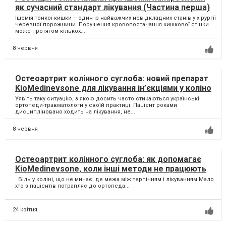
як сучасний стандарт лікування (Частина перша)
Ішемія тонкої кишки – один із найважчих невідкладних станів у хірургії
черевної порожнини. Порушення кровопостачання кишкової стінки
може протягом кількох...
8 червня
Остеоартрит колінного суглоба: новий препарат
KioMedinevsone для лікування ін’єкціями у коліно
Уявіть таку ситуацію, з якою досить часто стикаються українські
ортопеди-травматологи у своїй практиці. Пацієнт роками
дисципліновано ходить на лікування, не...
8 червня
Остеоартрит колінного суглоба: як допомагає
KioMedinevsone, коли інші методи не працюють
Біль у коліні, що не минає: де межа між терпінням і лікуванням Мало
хто з пацієнтів потрапляє до ортопеда...
24 квітня