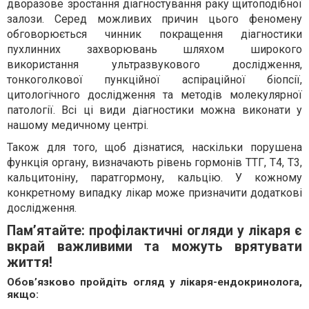
дворазове зростання діагностування раку щитоподібної
залози. Серед можливих причин цього феномену
обговорюється чинник покращення діагностики
пухлинних захворювань шляхом широкого
використання ультразвукового дослідження,
тонкоголкової пункційної аспіраційної біопсії,
цитологічного дослідження та методів молекулярної
патології. Всі ці види діагностики можна виконати у
нашому медичному центрі.
Також для того, щоб дізнатися, наскільки порушена
функція органу, визначають рівень гормонів ТТГ, Т4, Т3,
кальцитоніну, паратгормону, кальцію. У кожному
конкретному випадку лікар може призначити додаткові
дослідження.
Пам’ятайте: профілактичні огляди у лікаря є
вкрай важливими та можуть врятувати
життя!
Обов’язково пройдіть огляд у лікаря-ендокринолога,
якщо: