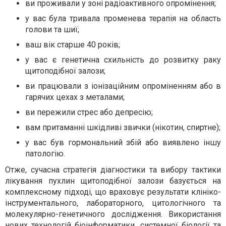
ви проживали у зоні радіоактивного опромінення;
у вас була тривала променева терапія на область
голови та шиї;
ваш вік старше 40 років;
у вас є генетична схильність до розвитку раку
щитоподібної залози;
ви працювали з іонізаційним опроміненням або в
гарячих цехах з металами;
ви пережили стрес або депресію;
вам притаманні шкідливі звички (нікотин, спиртне);
у вас був гормональний збій або виявлено іншу
патологію.
Отже, сучасна стратегія діагностики та вибору тактики
лікування пухлин щитоподібної залози базується на
комплексному підході, що враховує результати клініко-
інструментального, лабораторного, цитологічного та
молекулярно-генетичного дослідження. Використання
нових технологій біоінформатики, системної біології та