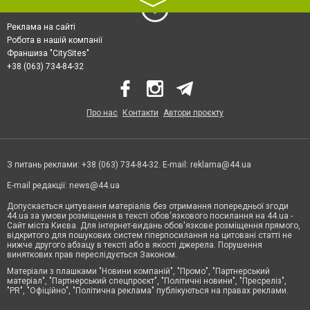
〉
Реклама на сайті
Робота в нашій компанії
Франшиза "CitySites"
+38 (063) 734-84-32
Про нас
Контакти
Автори проєкту
З питань реклами: +38 (063) 734-84-32. E-mail:
reklama@44.ua
E-mail редакції:
news@44.ua
Допускається цитування матеріалів без отримання попередньої згоди
44.ua за умови розміщення в тексті обов'язкового посилання на 44.ua -
Сайт міста Києва. Для інтернет-видань обов'язкове розміщення прямого,
відкритого для пошукових систем гіперпосилання на цитовані статті не
нижче другого абзацу в тексті або в якості джерела. Порушення
виняткових прав переслідується Законом.
Матеріали з плашками "Новини компаній", "Промо", "Партнерський
матеріал", "Партнерський спецпроєкт", "Політичні новини", "Пресреліз",
"PR", "Офіційно", "Політична реклама" публікуються на правах реклами.