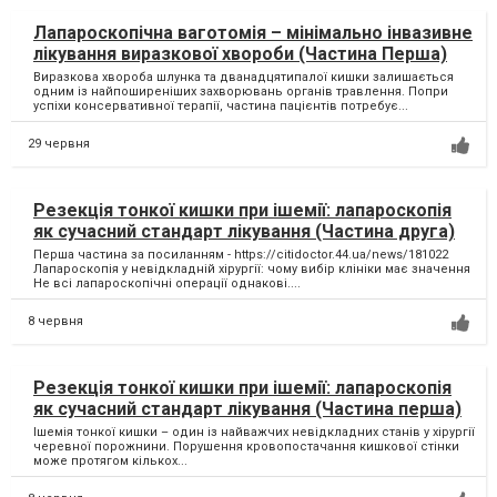
Лапароскопічна ваготомія – мінімально інвазивне
лікування виразкової хвороби (Частина Перша)
Виразкова хвороба шлунка та дванадцятипалої кишки залишається
одним із найпоширеніших захворювань органів травлення. Попри
успіхи консервативної терапії, частина пацієнтів потребує...
29 червня
Резекція тонкої кишки при ішемії: лапароскопія
як сучасний стандарт лікування (Частина друга)
Перша частина за посиланням - https://citidoctor.44.ua/news/181022
Лапароскопія у невідкладній хірургії: чому вибір клініки має значення
Не всі лапароскопічні операції однакові....
8 червня
Резекція тонкої кишки при ішемії: лапароскопія
як сучасний стандарт лікування (Частина перша)
Ішемія тонкої кишки – один із найважчих невідкладних станів у хірургії
черевної порожнини. Порушення кровопостачання кишкової стінки
може протягом кількох...