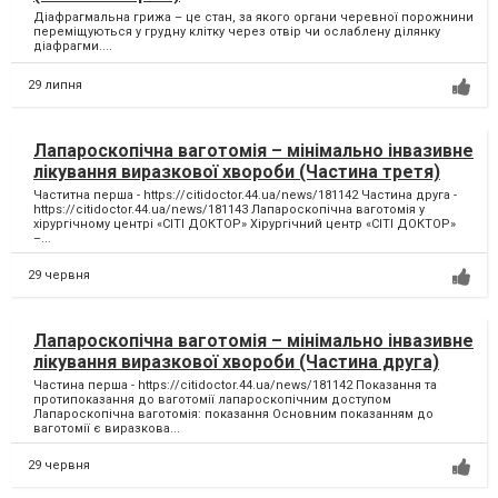
Діафрагмальна грижа – це стан, за якого органи черевної порожнини
переміщуються у грудну клітку через отвір чи ослаблену ділянку
діафрагми....
29 липня
Лапароскопічна ваготомія – мінімально інвазивне
лікування виразкової хвороби (Частина третя)
Частитна перша - https://citidoctor.44.ua/news/181142 Частина друга -
https://citidoctor.44.ua/news/181143 Лапароскопічна ваготомія у
хірургічному центрі «СІТІ ДОКТОР» Хірургічний центр «СІТІ ДОКТОР»
–...
29 червня
Лапароскопічна ваготомія – мінімально інвазивне
лікування виразкової хвороби (Частина друга)
Частина перша - https://citidoctor.44.ua/news/181142 Показання та
протипоказання до ваготомії лапароскопічним доступом
Лапароскопічна ваготомія: показання Основним показанням до
ваготомії є виразкова...
29 червня