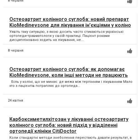
8 червня
Остеоартрит колінного суглоба: новий препарат
KioMedinevsone для лікування ін’єкціями у коліно
Уявіть таку ситуацію, з якою досить часто стикаються українські
ортопеди-травматологи у своїй практиці. Пацієнт роками
дисципліновано ходить на лікування, не...
8 червня
Остеоартрит колінного суглоба: як допомагає
KioMedinevsone, коли інші методи не працюють
Біль у коліні, що не минає: де межа між терпінням і лікуванням Мало
хто з пацієнтів потрапляє до ортопеда...
24 квітня
Карбоксиметилхітозан у лікуванні остеоартриту
колінного суглоба: новий підхід у відділенні
ортопедії клініки CitiDoctor
Коли стандартні методи знеболення перестають давати результат, а