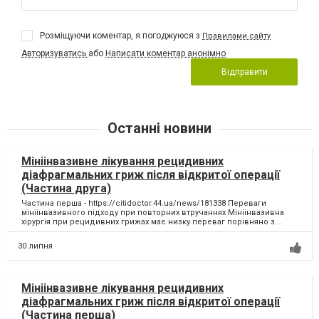
Розміщуючи коментар, я погоджуюся з
Правилами сайту
Авторизуватись
або
Написати коментар анонімно
Відправити
Останні новини
Мініінвазивне лікування рецидивних
діафрагмальних гриж після відкритої операції
(Частина друга)
Частина перша - https://citidoctor.44.ua/news/181338 Переваги
мініінвазивного підходу при повторних втручаннях Мініінвазивна
хірургія при рецидивних грижах має низку переваг порівняно з...
30 липня
Мініінвазивне лікування рецидивних
діафрагмальних гриж після відкритої операції
(Частина перша)